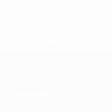
Flanders Expo Inkom Hal 8
SBAT Sint-Niklaas