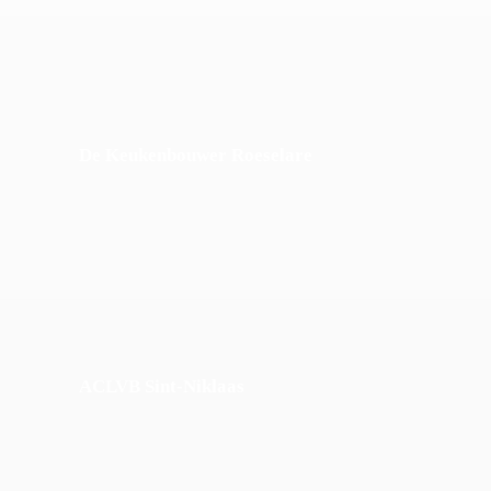
De Keukenbouwer Roeselare
ACLVB Sint-Niklaas