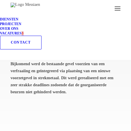
Home
DIENSTEN
Antwerp Expo
PROJECTEN
OVER ONS
ANTWERP EXPO
VACATURES
3
CONTACT
Uitbreiding, renovatie- en vernieuwbouwwerken aan het
bestaande inkomgebouw (hoofdinkom 2) te Antwerpen.
Bijkomend werd de bestaande gevel voorzien van een
verfraaiing en geïntegreerd via plaatsing van een nieuwe
voorzetgevel in strekmetaal. Dit werd gerealiseerd met een
zeer strakke deadlines zodoende dat de georganiseerde
beurzen niet gehinderd werden.