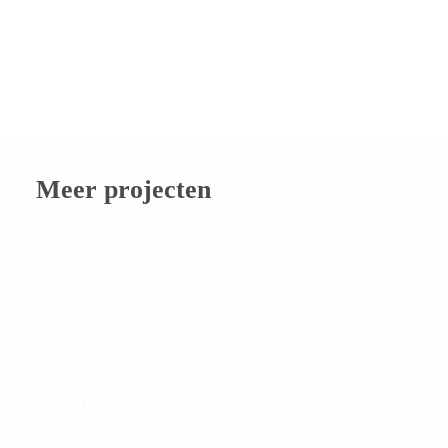
Meer projecten
ABM Heymans UGent