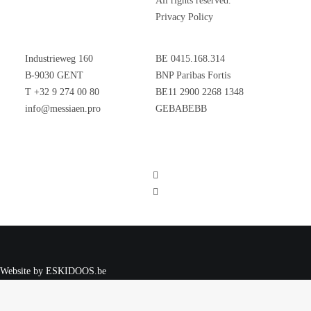
All rights reserved.
Privacy Policy
Industrieweg 160
BE 0415.168.314
B-9030 GENT
BNP Paribas Fortis
T
+32 9 274 00 80
BE11 2900 2268 1348
info@messiaen.pro
GEBABEBB


Website by
ESKIDOOS.be
Privacy Preference Center